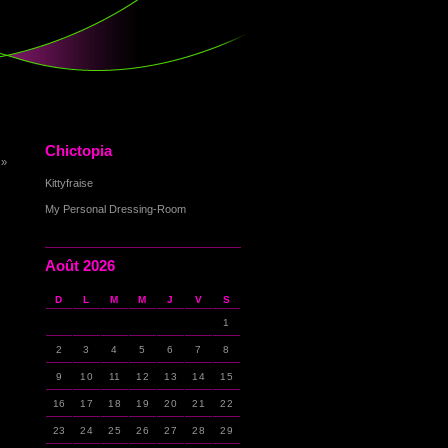
Chictopia
 »
Kittyfraise
My Personal Dressing-Room
Août 2026
D
L
M
M
J
V
S
1
2
3
4
5
6
7
8
9
10
11
12
13
14
15
16
17
18
19
20
21
22
23
24
25
26
27
28
29