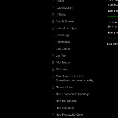
Je trou
I Wear
continu
Isabel Marant
Écrit pa
It-Thing
Jungle Queen
Je suis 
j’ai tro
Kate Moss Style
Écrit pa
Leather girl
Logomania
Les com
Lola Zipper
Lux Tux
Mid-Season
Minimalist
Must-Have or Dream :
Sometimes becomes a reality
Nature Morte
Neo Fashionable Bondage
Néo-Bourgeoise
Neo-Cosaque
Néo-Rockabilly Chick