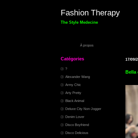
Fashion Therapy
The Style Medecine
À propos
Catégories
17/09/
?
Bella 
Alexander Wang
Army Chic
Arty Pretty
Black Animal
Deluxe City Non-Jogger
Denim Lover
Disco Boyfriend
Disco Delicious