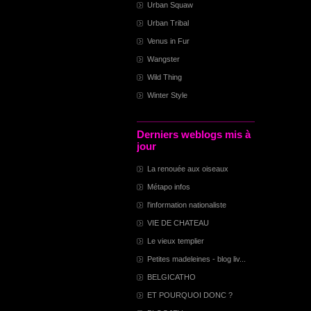
Urban Squaw
Urban Tribal
Venus in Fur
Wangster
Wild Thing
Winter Style
Derniers weblogs mis à
jour
La renouée aux oiseaux
Métapo infos
l'information nationaliste
VIE DE CHATEAU
Le vieux templier
Petites madeleines - blog liv...
BELGICATHO
ET POURQUOI DONC ?