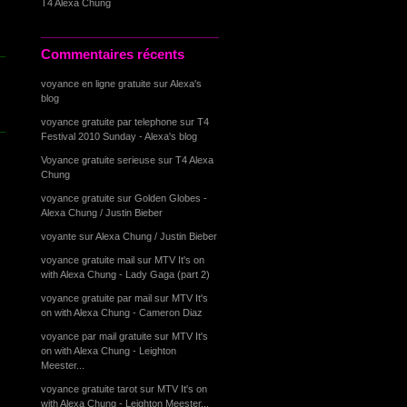
T4 Alexa Chung
Commentaires récents
voyance en ligne gratuite
sur
Alexa's
blog
voyance gratuite par telephone
sur
T4
Festival 2010 Sunday - Alexa's blog
Voyance gratuite serieuse
sur
T4 Alexa
Chung
voyance gratuite
sur
Golden Globes -
Alexa Chung / Justin Bieber
voyante
sur
Alexa Chung / Justin Bieber
voyance gratuite mail
sur
MTV It's on
with Alexa Chung - Lady Gaga (part 2)
voyance gratuite par mail
sur
MTV It's
on with Alexa Chung - Cameron Diaz
voyance par mail gratuite
sur
MTV It's
on with Alexa Chung - Leighton
Meester...
voyance gratuite tarot
sur
MTV It's on
with Alexa Chung - Leighton Meester...