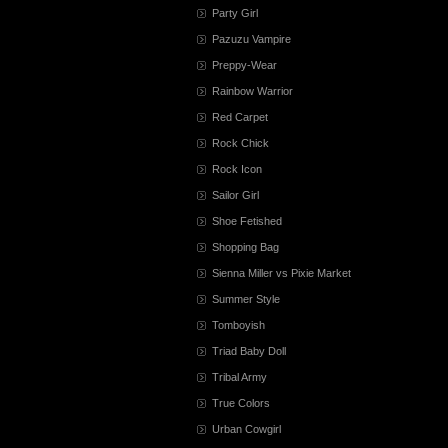
Party Girl
Pazuzu Vampire
Preppy-Wear
Rainbow Warrior
Red Carpet
Rock Chick
Rock Icon
Sailor Girl
Shoe Fetished
Shopping Bag
Sienna Miller vs Pixie Market
Summer Style
Tomboyish
Triad Baby Doll
Tribal Army
True Colors
Urban Cowgirl