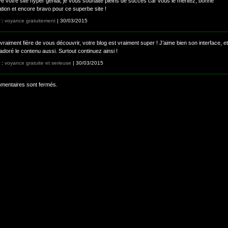
ve votre site hyper génial, je vous souhaite pleins de succès car vous le méritez, bonne
ation et encore bravo pour ce superbe site !
r :
voyance gratuitement
| 30/03/2015
vraiment fière de vous découvrir, votre blog est vraiment super ! J’aime bien son interface, et
p adoré le contenu aussi. Surtout continuez ainsi !
r :
voyance gratuite et serieuse
| 30/03/2015
mentaires sont fermés.