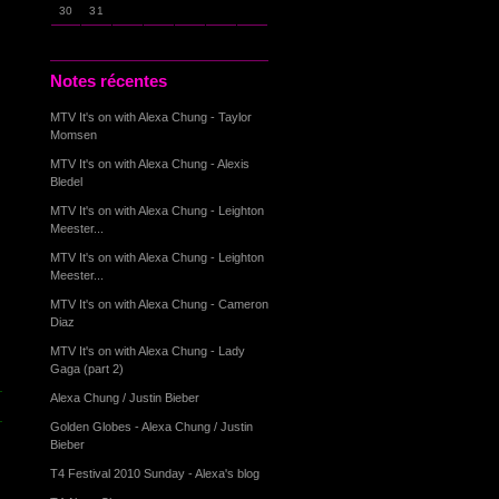
30
31
Notes récentes
MTV It's on with Alexa Chung - Taylor
Momsen
MTV It's on with Alexa Chung - Alexis
Bledel
MTV It's on with Alexa Chung - Leighton
Meester...
MTV It's on with Alexa Chung - Leighton
Meester...
MTV It's on with Alexa Chung - Cameron
Diaz
MTV It's on with Alexa Chung - Lady
Gaga (part 2)
Alexa Chung / Justin Bieber
Golden Globes - Alexa Chung / Justin
Bieber
T4 Festival 2010 Sunday - Alexa's blog