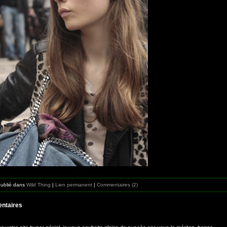
Publié dans
Wild Thing
|
Lien permanent
|
Commentaires (2)
ntaires