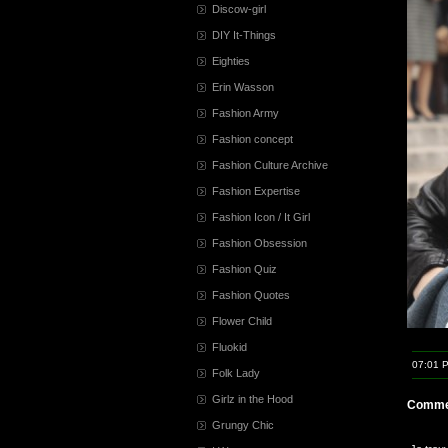
Discow-girl
DIY It-Things
Eighties
Erin Wasson
Fashion Army
Fashion concept
Fashion Culture Archive
Fashion Expertise
Fashion Icon / It Girl
Fashion Obsession
Fashion Quiz
Fashion Quotes
Flower Child
Fluokid
07:01 
Folk Lady
Girlz in the Hood
Comme
Grungy Chic